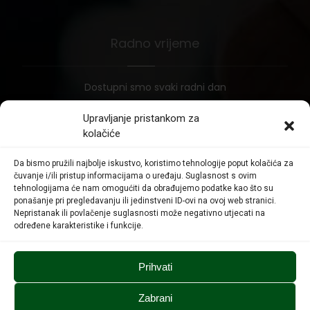
Radno vrijeme
Dostupni smo svaki radni dan
Upravljanje pristankom za
kolačiće
Pon – Pet
8:00 – 16:00
Da bismo pružili najbolje iskustvo, koristimo tehnologije poput kolačića za
čuvanje i/ili pristup informacijama o uređaju. Suglasnost s ovim
Subota
tehnologijama će nam omogućiti da obrađujemo podatke kao što su
Zatvoreno
ponašanje pri pregledavanju ili jedinstveni ID-ovi na ovoj web stranici.
Nepristanak ili povlačenje suglasnosti može negativno utjecati na
određene karakteristike i funkcije.
Nedjelja
Zatvoreno
Prihvati
Zabrani