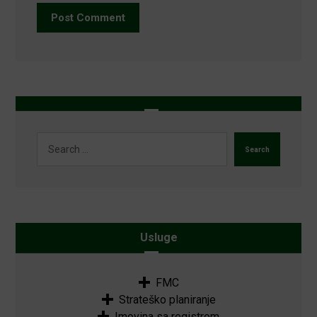
Post Comment
Search
Usluge
FMC
Strateško planiranje
Imovina sa registrom