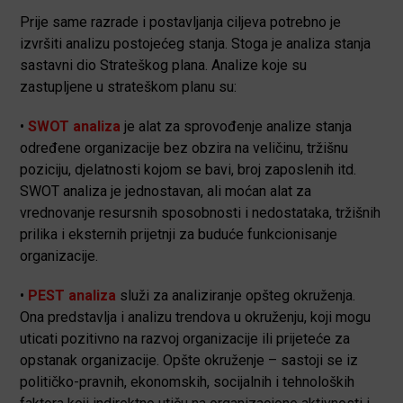
Prije same razrade i postavljanja ciljeva potrebno je
izvršiti analizu postojećeg stanja. Stoga je analiza stanja
sastavni dio Strateškog plana. Analize koje su
zastupljene u strateškom planu su:
•
SWOT analiza
je alat za sprovođenje analize stanja
određene organizacije bez obzira na veličinu, tržišnu
poziciju, djelatnosti kojom se bavi, broj zaposlenih itd.
SWOT analiza je jednostavan, ali moćan alat za
vrednovanje resursnih sposobnosti i nedostataka, tržišnih
prilika i eksternih prijetnji za buduće funkcionisanje
organizacije.
•
PEST analiza
služi za analiziranje opšteg okruženja.
Ona predstavlja i analizu trendova u okruženju, koji mogu
uticati pozitivno na razvoj organizacije ili prijeteće za
opstanak organizacije. Opšte okruženje – sastoji se iz
političko-pravnih, ekonomskih, socijalnih i tehnoloških