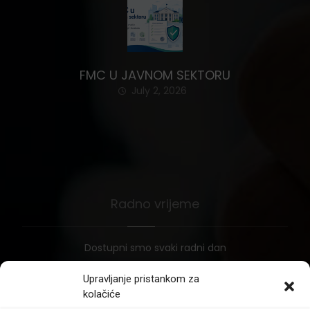
FMC U JAVNOM SEKTORU
July 2, 2026
Radno vrijeme
Dostupni smo svaki radni dan
Upravljanje pristankom za
kolačiće
Pon – Pet