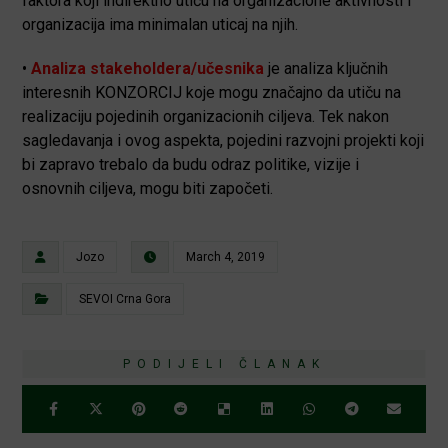
faktora koji indirektno utiču na organizacione aktivnosti i
organizacija ima minimalan uticaj na njih.
•
Analiza stakeholdera/učesnika
je analiza ključnih
interesnih KONZORCIJ koje mogu značajno da utiču na
realizaciju pojedinih organizacionih ciljeva. Tek nakon
sagledavanja i ovog aspekta, pojedini razvojni projekti koji
bi zapravo trebalo da budu odraz politike, vizije i
osnovnih ciljeva, mogu biti započeti.
Jozo
March 4, 2019
SEVOI Crna Gora