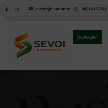
podrska@sevoi.com.hr
+385 1 34 62 534
SEVOI ERP