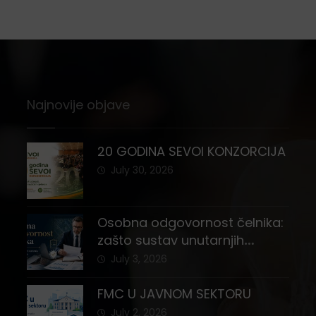
Najnovije objave
20 GODINA SEVOI KONZORCIJA
July 30, 2026
Osobna odgovornost čelnika:
zašto sustav unutarnjih
kontrola i registar imovine
July 3, 2026
nisu stvar izbora
FMC U JAVNOM SEKTORU
July 2, 2026