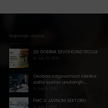
Najnovije objave
20 GODINA SEVOI KONZORCIJA
July 30, 2026
Osobna odgovornost čelnika:
zašto sustav unutarnjih
kontrola i registar imovine
July 3, 2026
nisu stvar izbora
FMC U JAVNOM SEKTORU
July 2, 2026