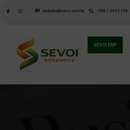
podrska@sevoi.com.hr
+385 1 34 62 534
SEVOI ERP