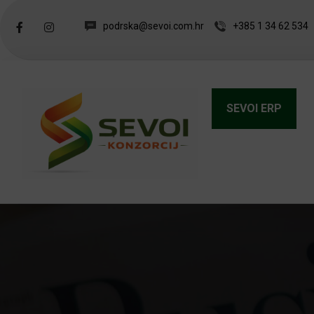
podrska@sevoi.com.hr
+385 1 34 62 534
SEVOI ERP