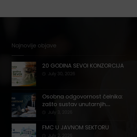
Najnovije objave
20 GODINA SEVOI KONZORCIJA
July 30, 2026
Osobna odgovornost čelnika:
zašto sustav unutarnjih
kontrola i registar imovine
July 3, 2026
nisu stvar izbora
FMC U JAVNOM SEKTORU
July 2, 2026