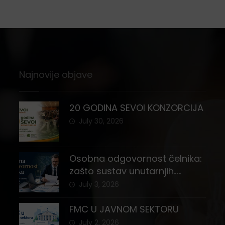
Najnovije objave
20 GODINA SEVOI KONZORCIJA
July 30, 2026
Osobna odgovornost čelnika:
zašto sustav unutarnjih
kontrola i registar imovine
July 3, 2026
nisu stvar izbora
FMC U JAVNOM SEKTORU
July 2, 2026