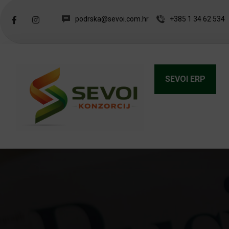
podrska@sevoi.com.hr
+385 1 34 62 534
SEVOI ERP